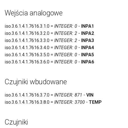
Klient MQTT
Zdalne sterowanie
Wejścia analogowe
SNMP
Klient HTTP
iso.3.6.1.4.1.7616.3.1.0 =
INTEGER: 0
-
INPA1
iso.3.6.1.4.1.7616.3.2.0 =
INTEGER: 2
-
INPA2
Sieć
Klient MQTT
iso.3.6.1.4.1.7616.3.3.0 =
INTEGER: 2
-
INPA3
iso.3.6.1.4.1.7616.3.4.0 =
INTEGER: 0
-
INPA4
Czas
SNMP
iso.3.6.1.4.1.7616.3.5.0 =
INTEGER: 0
-
INPA5
iso.3.6.1.4.1.7616.3.6.0 =
INTEGER: 0
-
INPA6
Dostęp
Sieć
Firmware i backup
Czas
Czujniki wbudowane
E-mail
Dostęp
iso.3.6.1.4.1.7616.3.7.0 =
INTEGER: 871
-
VIN
iso.3.6.1.4.1.7616.3.8.0 =
INTEGER: 3700
-
TEMP
OLED
Firmware i backup
E-mail
Czujniki