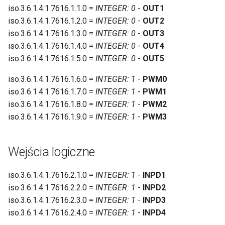
ć
iso.3.6.1.4.1.7616.1.1.0 =
INTEGER: 0
-
OUT1
Czujniki I2C i 1-Wire
Pomiary różnicowe
iso.3.6.1.4.1.7616.1.2.0 =
INTEGER: 0
-
OUT2
,
iso.3.6.1.4.1.7616.1.3.0 =
INTEGER: 0
-
OUT3
Port szeregowy
Wejścia cyfrowe
a
iso.3.6.1.4.1.7616.1.4.0 =
INTEGER: 0
-
OUT4
iso.3.6.1.4.1.7616.1.5.0 =
INTEGER: 0
-
OUT5
b
Modbus
Czujniki I2C i 1-Wire
iso.3.6.1.4.1.7616.1.6.0 =
INTEGER: 1
-
PWM0
y
Moc i energia
Port szeregowy
iso.3.6.1.4.1.7616.1.7.0 =
INTEGER: 1
-
PWM1
s
iso.3.6.1.4.1.7616.1.8.0 =
INTEGER: 1
-
PWM2
Zdarzenia
Modbus
z
iso.3.6.1.4.1.7616.1.9.0 =
INTEGER: 1
-
PWM3
u
Scheduler
Moc i energia
Wejścia logiczne
k
Watchdog
Zdarzenia
a
iso.3.6.1.4.1.7616.2.1.0 =
INTEGER: 1
-
INPD1
Zdalne sterowanie
Scheduler
iso.3.6.1.4.1.7616.2.2.0 =
INTEGER: 1
-
INPD2
ć
iso.3.6.1.4.1.7616.2.3.0 =
INTEGER: 1
-
INPD3
Klient HTTP
Watchdog
iso.3.6.1.4.1.7616.2.4.0 =
INTEGER: 1
-
INPD4