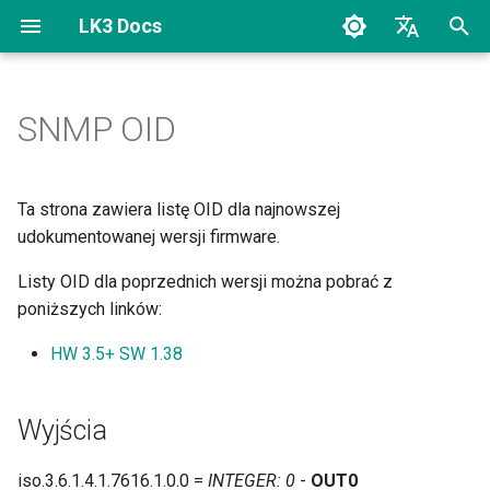
LK3 Docs
Z
Polski
a
English
SNMP OID
Login
Wprowadzenie
Wyjścia
Odpowiedzi JSON/XML
Sterowanie inteligentną
c
wtyczką WiFi z Lan
z
Kontrolera
Ustawienia UI
Ustawienia UI
Wejścia logiczne
Ta strona zawiera listę OID dla najnowszej
n
udokumentowanej wersji firmware.
Status
Wyjścia
Wejścia analogowe
i
Listy OID dla poprzednich wersji można pobrać z
Status użytkownika
Wyjścia PWM
Czujniki wbudowane
poniższych linków:
j
p
HW 3.5+ SW 1.38
Wyjścia
Wejścia analogowe
Czujniki
i
PWM i Regulatory
Czujniki pogodowe
Moc i energia
Wyjścia
s
a
Wejścia
Czujniki PM i CO2
Mapowane odczyty
iso.3.6.1.4.1.7616.1.0.0 =
INTEGER: 0
-
OUT0