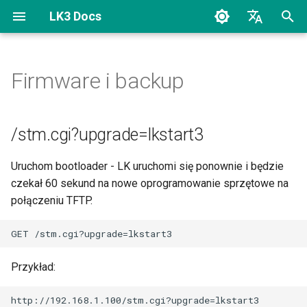
LK3 Docs
Z
Polski
a
English
Firmware i backup
Login
/stm.cgi?upgrade=lkstart3
SNMP OID
Odpowiedzi JSON/XML
Sterowanie inteligentną
c
wtyczką WiFi z Lan
z
Kontrolera
Ustawienia UI
/eeprom.cgi?bit1
/stm.cgi?upgrade=lkstart3
n
Status
/post.cgi?wwwfileupload
Uruchom bootloader - LK uruchomi się ponownie i będzie
i
czekał 60 sekund na nowe oprogramowanie sprzętowe na
Status użytkownika
/lk3_settings.bin
j
połączeniu TFTP.
p
Wyjścia
/post.cgi?settingsupload
i
PWM i Regulatory
/stm.cgi?eeprom_reset=1
Przykład:
s
a
Wejścia