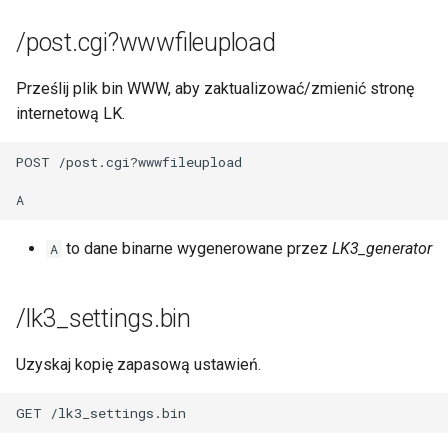
Klient MQTT
/post.cgi?wwwfileupload
SNMP
Prześlij plik bin WWW, aby zaktualizować/zmienić stronę
internetową LK.
Sieć
POST /post.cgi?wwwfileupload

Czas
Dostęp
to dane binarne wygenerowane przez
LK3_generator
A
Firmware i backup
/lk3_settings.bin
E-mail
Uzyskaj kopię zapasową ustawień.
OLED