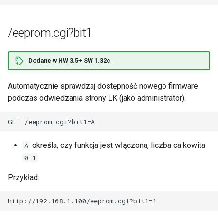
ć
Czujniki I2C i 1-Wire
,
/eeprom.cgi?bit1
Port szeregowy
a
b
Dodane w HW 3.5+ SW 1.32c
Modbus
y
Automatycznie sprawdzaj dostępność nowego firmware
Moc i energia
s
podczas odwiedzania strony LK (jako administrator).
Zdarzenia
z
u
Scheduler
określa, czy funkcja jest włączona, liczba całkowita
A
k
Watchdog
0-1
a
Przykład:
Zdalne sterowanie
ć
Klient HTTP