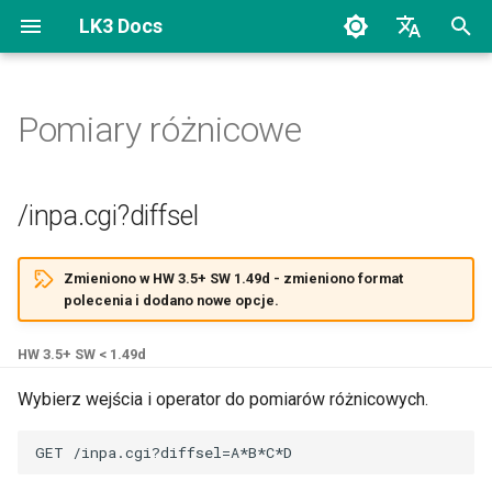
LK3 Docs
I
Polski
n
English
Pomiary różnicowe
Login
/inpa.cgi?diffsel
SNMP OID
Odpowiedzi JSON/XML
Sterowanie inteligentną
i
wtyczką WiFi z Lan
c
Kontrolera
Ustawienia UI
/inpa.cgi?diffzsel
/inpa.cgi?diffsel
j
Status
/stm.cgi?diffname
o
Zmieniono w HW 3.5+ SW 1.49d - zmieniono format
polecenia i dodano nowe opcje.
Status użytkownika
w
a
HW 3.5+ SW < 1.49d
Wyjścia
n
Wybierz wejścia i operator do pomiarów różnicowych.
PWM i Regulatory
i
e
Wejścia