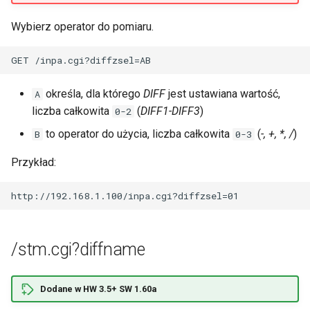
Wybierz operator do pomiaru.
określa, dla którego
DIFF
jest ustawiana wartość,
A
liczba całkowita
(
DIFF1-DIFF3
)
0-2
to operator do użycia, liczba całkowita
(
-, +, *, /
)
B
0-3
Przykład:
/stm.cgi?diffname
Dodane w HW 3.5+ SW 1.60a