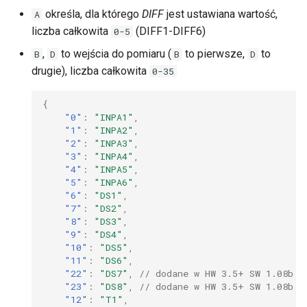
w
określa, dla którego
DIFF
jest ustawiana wartość,
A
Czujniki I2C i 1-Wire
liczba całkowita
(DIFF1-DIFF6)
0-5
y
,
to wejścia do pomiaru (
to pierwsze,
to
Port szeregowy
B
D
B
D
s
drugie), liczba całkowita
0-35
z
Modbus
{
u
"0"
:
"INPA1"
,
Moc i energia
"1"
:
"INPA2"
,
k
"2"
:
"INPA3"
,
Zdarzenia
"3"
:
"INPA4"
,
i
"4"
:
"INPA5"
,
"5"
:
"INPA6"
,
w
Scheduler
"6"
:
"DS1"
,
a
"7"
:
"DS2"
,
"8"
:
"DS3"
,
Watchdog
n
"9"
:
"DS4"
,
"10"
:
"DS5"
,
Zdalne sterowanie
i
"11"
:
"DS6"
,
"22"
:
"DS7"
,
// dodane w HW 3.5+ SW 1.08b
a
"23"
:
"DS8"
,
// dodane w HW 3.5+ SW 1.08b
Klient HTTP
"12"
:
"T1"
,