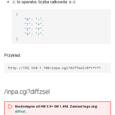
to operator, liczba całkowita
C
0-3
{
"0"
:
"-"
,
"1"
:
"+"
,
"2"
:
"*"
,
"3"
:
"/"
,
}
Przykład:
/inpa.cgi?diffzsel
Niedostępne od HW 3.5+ SW 1.49d. Zamiast tego użyj
diffsel
.