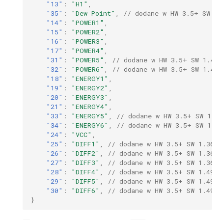
"13"
:
"H1"
,
Klient MQTT
"35"
:
"Dew Point"
,
// dodane w HW 3.5+ SW 1
"14"
:
"POWER1"
,
"15"
:
"POWER2"
,
SNMP
"16"
:
"POWER3"
,
"17"
:
"POWER4"
,
Sieć
"31"
:
"POWER5"
,
// dodane w HW 3.5+ SW 1.49
"32"
:
"POWER6"
,
// dodane w HW 3.5+ SW 1.49
"18"
:
"ENERGY1"
,
Czas
"19"
:
"ENERGY2"
,
"20"
:
"ENERGY3"
,
"21"
:
"ENERGY4"
,
Dostęp
"33"
:
"ENERGY5"
,
// dodane w HW 3.5+ SW 1.4
"34"
:
"ENERGY6"
,
// dodane w HW 3.5+ SW 1.4
Firmware i backup
"24"
:
"VCC"
,
"25"
:
"DIFF1"
,
// dodane w HW 3.5+ SW 1.36
"26"
:
"DIFF2"
,
// dodane w HW 3.5+ SW 1.36
E-mail
"27"
:
"DIFF3"
,
// dodane w HW 3.5+ SW 1.36
"28"
:
"DIFF4"
,
// dodane w HW 3.5+ SW 1.49d
OLED
"29"
:
"DIFF5"
,
// dodane w HW 3.5+ SW 1.49d
"30"
:
"DIFF6"
,
// dodane w HW 3.5+ SW 1.49d
}