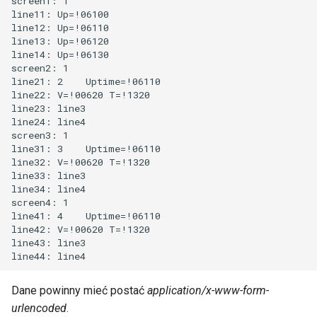
screen1: 1

ć
line11: Up=!06100

Czujniki I2C i 1-Wire
line12: Up=!06110

,
line13: Up=!06120

line14: Up=!06130

Port szeregowy
a
screen2: 1

line21: 2    Uptime=!06110

b
Modbus
line22: V=!00620 T=!1320

line23: line3

y
line24: line4

Moc i energia
screen3: 1

s
line31: 3    Uptime=!06110

Zdarzenia
line32: V=!00620 T=!1320

z
line33: line3

line34: line4

u
Scheduler
screen4: 1

k
line41: 4    Uptime=!06110

line42: V=!00620 T=!1320

Watchdog
a
line43: line3

Zdalne sterowanie
ć
Dane powinny mieć postać
application/x-www-form-
Klient HTTP
urlencoded
.