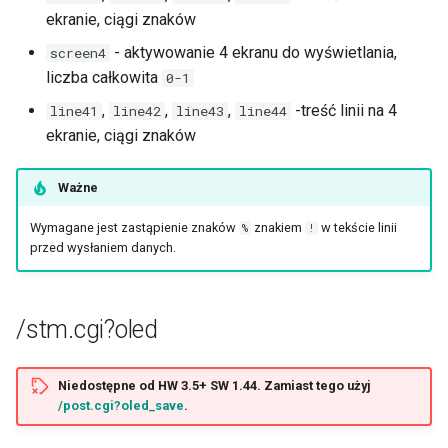
ekranie, ciągi znaków
- aktywowanie 4 ekranu do wyświetlania,
screen4
liczba całkowita
0-1
,
,
,
-treść linii na 4
line41
line42
line43
line44
ekranie, ciągi znaków
Ważne
Wymagane jest zastąpienie znaków
znakiem
w tekście linii
%
!
przed wysłaniem danych.
/stm.cgi?oled
Niedostępne od HW 3.5+ SW 1.44. Zamiast tego użyj
/post.cgi?oled_save
.