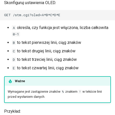
Skonfiguruj ustawienia OLED.
określa, czy funkcja jest włączona, liczba całkowita
A
0-1
to tekst pierwszej linii, ciąg znaków
B
to tekst drugiej linii, ciąg znaków
C
to tekst trzeciej linii, ciąg znaków
D
to tekst czwartej linii, ciąg znaków
E
Ważne
Wymagane jest zastąpienie znaków
znakiem
w tekście linii
%
!
przed wysłaniem danych.
Przykład: