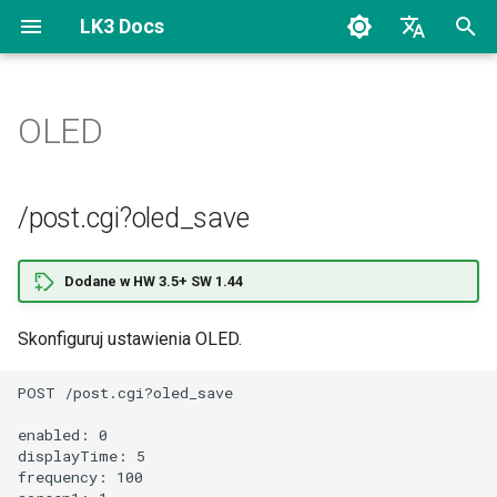
LK3 Docs
Z
Polski
a
English
OLED
Login
/post.cgi?oled_save
SNMP OID
Odpowiedzi JSON/XML
Sterowanie inteligentną
c
wtyczką WiFi z Lan
z
Kontrolera
Ustawienia UI
/stm.cgi?oled
/post.cgi?oled_save
n
Status
/stm.cgi?i2cofreq
i
Dodane w HW 3.5+ SW 1.44
Status użytkownika
j
Skonfiguruj ustawienia OLED.
p
Wyjścia
POST /post.cgi?oled_save

i
PWM i Regulatory
s
enabled: 0

displayTime: 5

a
Wejścia
frequency: 100
