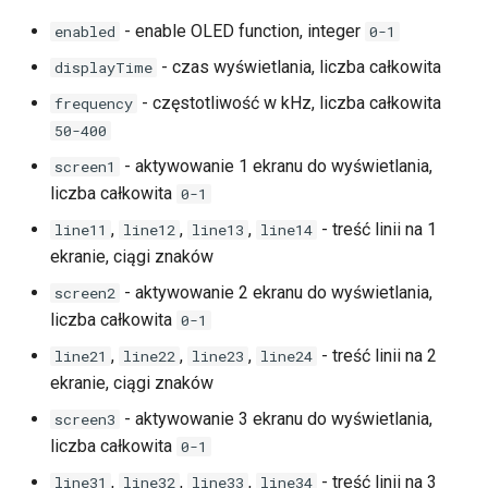
Klient MQTT
- enable OLED function, integer
enabled
0-1
- czas wyświetlania, liczba całkowita
displayTime
SNMP
- częstotliwość w kHz, liczba całkowita
frequency
50-400
Sieć
- aktywowanie 1 ekranu do wyświetlania,
screen1
Czas
liczba całkowita
0-1
,
,
,
- treść linii na 1
line11
line12
line13
line14
Dostęp
ekranie, ciągi znaków
Firmware i backup
- aktywowanie 2 ekranu do wyświetlania,
screen2
liczba całkowita
0-1
E-mail
,
,
,
- treść linii na 2
line21
line22
line23
line24
ekranie, ciągi znaków
OLED
- aktywowanie 3 ekranu do wyświetlania,
screen3
liczba całkowita
0-1
,
,
,
- treść linii na 3
line31
line32
line33
line34