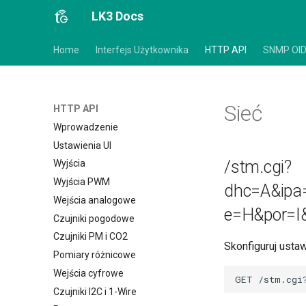
LK3 Docs
Home
Interfejs Użytkownika
HTTP API
SNMP OI
Sieć
HTTP API
Wprowadzenie
Ustawienia UI
/stm.cgi?
Wyjścia
Wyjścia PWM
dhc=A&ip
Wejścia analogowe
e=H&por=I
Czujniki pogodowe
Czujniki PM i CO2
Skonfiguruj usta
Pomiary różnicowe
Wejścia cyfrowe
Czujniki I2C i 1-Wire