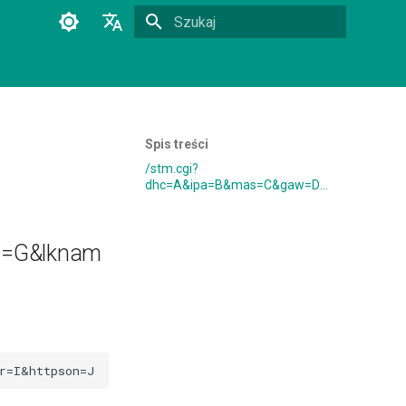
Zacznij pisać, aby szukać
Polski
English
Spis treści
/stm.cgi?
dhc=A&ipa=B&mas=C&gaw=D&dns=E&dns2=F&mac=G&lkname=H&por=I&httpson=J
=G&lknam