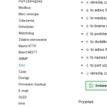
Port szeregowy
określa, c
A
Modbus
to adres I
B
Moc i energia
to maska 
C
Zdarzenia
to brama 
D
Scheduler
Watchdog
to podsta
E
Zdalne sterowanie
to dodatk
F
Klient HTTP
to adres 
G
Klient MQTT
to nazwa 
H
SNMP
to port uż
Sieć
I
Czas
określa, c
J
Dostęp
Firmware i backup
Dodane 
E-mail
OLED
Przykład:
Inne