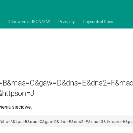
D
Odpowiedzi JSON/XML
Przepisy
Tinycontrol Docs
a=B&mas=C&gaw=D&dns=E&dns2=F&mac
&httpson=J
wienia sieciowe.