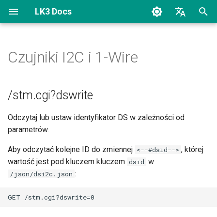
LK3 Docs
Z
Polski
a
English
Czujniki I2C i 1-Wire
Login
/stm.cgi?dswrite
SNMP OID
Odpowiedzi JSON/XML
Sterowanie inteligentną
c
wtyczką WiFi z Lan
z
Kontrolera
Ustawienia UI
/stm.cgi?dsOffset
/stm.cgi?dswrite
n
Status
/stm.cgi?i2csensors
Odczytaj lub ustaw identyfikator DS w zależności od
i
parametrów.
Status użytkownika
/stm.cgi?i2csfreq
j
Aby odczytać kolejne ID do zmiennej
, której
<--#dsid-->
p
Wyjścia
/stm.cgi?onewirename
wartość jest pod kluczem kluczem
w
dsid
i
:
/json/dsi2c.json
PWM i Regulatory
/stm.cgi?onewirereadid=0
s
a
Wejścia
/stm.cgi?onewireid