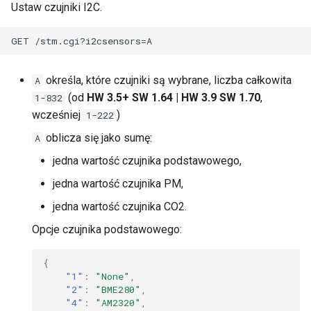
Ustaw czujniki I2C.
określa, które czujniki są wybrane, liczba całkowita
A
(od
HW 3.5+ SW 1.64 | HW 3.9 SW 1.70
,
1-832
wcześniej
)
1-222
oblicza się jako sumę:
A
jedna wartość czujnika podstawowego,
jedna wartość czujnika PM,
jedna wartość czujnika CO2.
Opcje czujnika podstawowego:
{
"1"
:
"None"
,
"2"
:
"BME280"
,
"4"
:
"AM2320"
,