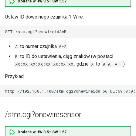
Dodane w HW 3.5+ SW 1.57
Ustaw ID dowolnego czujnika 1-Wire.
to numer czujnika
A
0-2
to ID do ustawienia, ciąg znaków (w postaci
B
, gdzie
to
)
XX:XX:XX:XX:XX:XX:XX:XX
X
0-9, A-F
Przykład:
/stm.cgi?onewiresensor
Dodane w HW 3.5+ SW 1.57