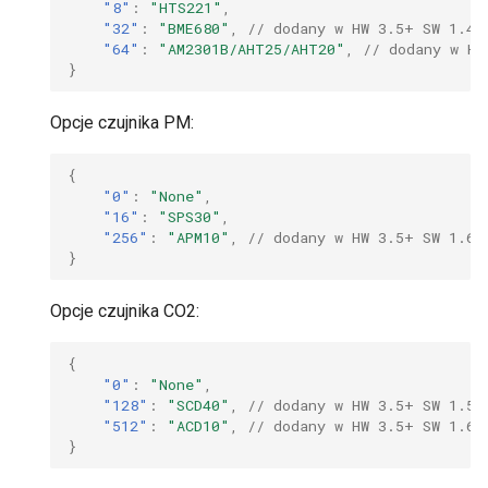
"8"
:
"HTS221"
,
"32"
:
"BME680"
,
// dodany w HW 3.5+ SW 1.40
"64"
:
"AM2301B/AHT25/AHT20"
,
// dodany w HW
}
Opcje czujnika PM:
{
"0"
:
"None"
,
"16"
:
"SPS30"
,
"256"
:
"APM10"
,
// dodany w HW 3.5+ SW 1.64
}
Opcje czujnika CO2:
{
"0"
:
"None"
,
"128"
:
"SCD40"
,
// dodany w HW 3.5+ SW 1.57
"512"
:
"ACD10"
,
// dodany w HW 3.5+ SW 1.64
}