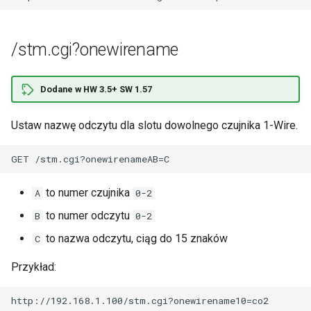
/stm.cgi?onewirename
Dodane w HW 3.5+ SW 1.57
Ustaw nazwę odczytu dla slotu dowolnego czujnika 1-Wire.
to numer czujnika
A
0-2
to numer odczytu
B
0-2
to nazwa odczytu, ciąg do 15 znaków
C
Przykład: