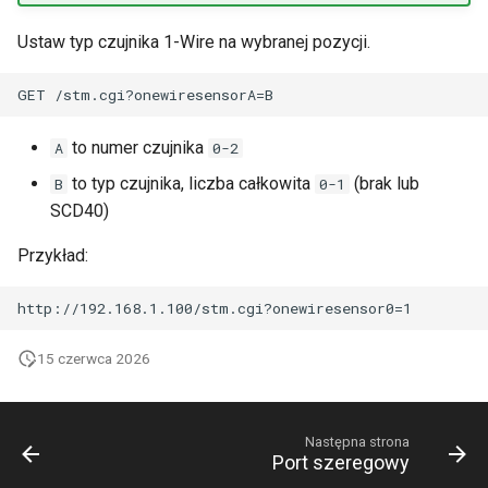
Ustaw typ czujnika 1-Wire na wybranej pozycji.
to numer czujnika
A
0-2
to typ czujnika, liczba całkowita
(brak lub
B
0-1
SCD40)
Przykład:
15 czerwca 2026
Następna strona
Port szeregowy