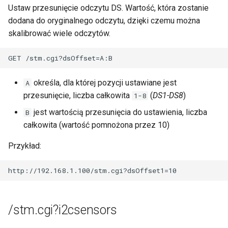
Ustaw przesunięcie odczytu DS. Wartość, która zostanie
Klient MQTT
dodana do oryginalnego odczytu, dzięki czemu można
skalibrować wiele odczytów.
SNMP
Sieć
określa, dla której pozycji ustawiane jest
A
Czas
przesunięcie, liczba całkowita
(
DS1-DS8
)
1-8
Dostęp
jest wartością przesunięcia do ustawienia, liczba
B
całkowita (wartość pomnożona przez 10)
Firmware i backup
Przykład:
E-mail
OLED
/stm.cgi?i2csensors