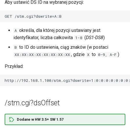
Aby ustawić DS ID na wybranej pozycji:
ć
Czujniki I2C i 1-Wire
/stm.cgi?onewiresensor
,
Port szeregowy
a
określa, dla której pozycji ustawiany jest
A
b
Modbus
identyfikator, liczba całkowita
(
DS1-DS8
)
1-8
y
to ID do ustawienia, ciąg znaków (w postaci
B
Moc i energia
, gdzie
to
)
XX:XX:XX:XX:XX:XX:XX:XX
X
0-9, A-F
s
Zdarzenia
Przykład:
z
u
Scheduler
k
Watchdog
a
/stm.cgi?dsOffset
Zdalne sterowanie
ć
Dodane w HW 3.5+ SW 1.57
Klient HTTP