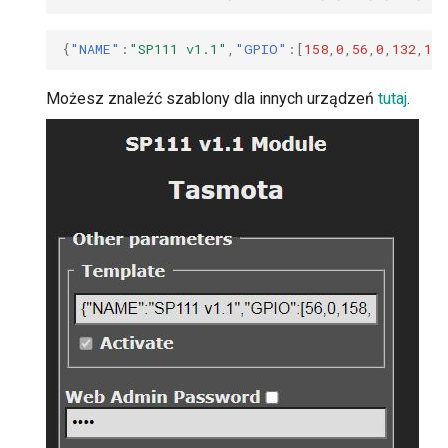
{
"NAME"
:
"SP111 v1.1"
,
"GPIO"
:[
158
,
0
,
56
,
0
,
132
,
134
Możesz znaleźć szablony dla innych urządzeń
tutaj
.