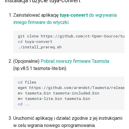
Instalacja i użycie tuya-convert
Zainstalować aplikację
tuya-convert
do wgrywania
innego firmware do wtyczki
.
git
clone
cd
tuya-convert

(Opcjonalnie)
Pobrać nowszy firmware Tasmota
(np.v8.5.1 tasmota-lite.bin).
cd
files

wget
https://github.com/arendst/Tasmota/releases
mv
tasmota.bin
tasmota-included.bin

mv
tasmota-lite.bin
cd
Uruchomić aplikację i działać zgodnie z jej instrukcjami
w celu wgrania nowego oprogramowania.