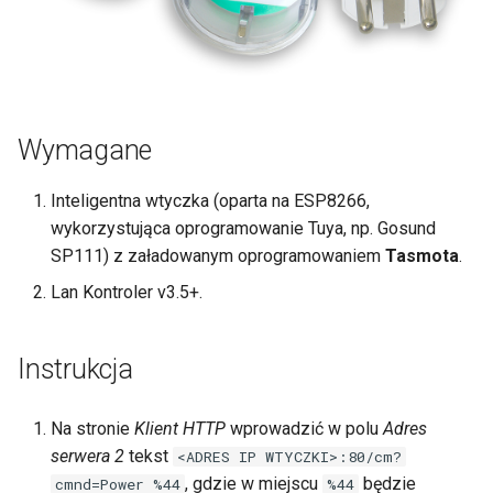
Konfiguracja wtyczki z
ć
firmware Tasmota
Czujniki I2C i 1-Wire
Pomiary różnicowe
,
Port szeregowy
Wejścia cyfrowe
a
b
Modbus
Czujniki I2C i 1-Wire
Wymagane
y
Moc i energia
Port szeregowy
Inteligentna wtyczka (oparta na ESP8266,
s
wykorzystująca oprogramowanie Tuya, np. Gosund
Zdarzenia
Modbus
z
SP111) z załadowanym oprogramowaniem
Tasmota
.
Lan Kontroler v3.5+.
u
Scheduler
Moc i energia
k
Watchdog
Zdarzenia
Instrukcja
a
Zdalne sterowanie
Scheduler
ć
Na stronie
Klient HTTP
wprowadzić w polu
Adres
serwera 2
tekst
<ADRES IP WTYCZKI>:80/cm?
Klient HTTP
Watchdog
, gdzie w miejscu
będzie
cmnd=Power %44
%44