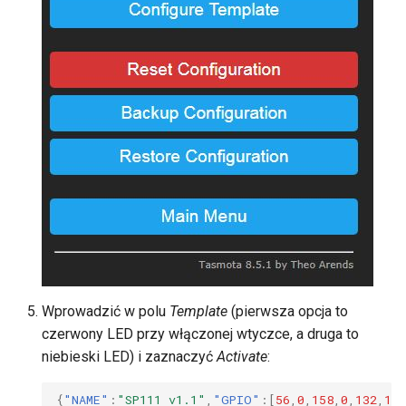
Wprowadzić w polu
Template
(pierwsza opcja to
czerwony LED przy włączonej wtyczce, a druga to
niebieski LED) i zaznaczyć
Activate
:
{
"NAME"
:
"SP111 v1.1"
,
"GPIO"
:[
56
,
0
,
158
,
0
,
132
,
134