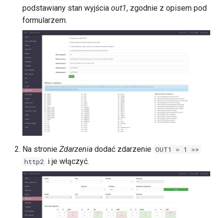
podstawiany stan wyjścia
out1
, zgodnie z opisem pod
Klient MQTT
Zdalne sterowanie
formularzem.
SNMP
Klient HTTP
Sieć
Klient MQTT
Czas
SNMP
Dostęp
Sieć
Firmware i backup
Czas
Na stronie
Zdarzenia
dodać zdarzenie
OUT1 = 1 =>
E-mail
Dostęp
i je włączyć.
http2
OLED
Firmware i backup
E-mail