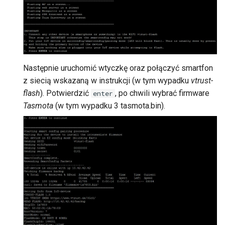
Następnie uruchomić wtyczkę oraz połączyć smartfon
z siecią wskazaną w instrukcji (w tym wypadku
vtrust-
flash
). Potwierdzić
, po chwili wybrać firmware
enter
Tasmota
(w tym wypadku 3 tasmota.bin).