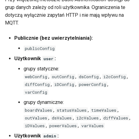
grup danych zależy od roli użytkownika. Ograniczenia te
dotyczą wyłącznie zapytań HTTP i nie mają wpływu na
MQTT.
Publicznie (bez uwierzytelniania):
publicConfig
Użytkownik
:
user
grupy statyczne:
,
,
,
,
webConfig
outConfig
dsConfig
i2cConfig
,
,
,
diffConfig
iDConfig
powerConfig
varConfig
grupy dynamiczne:
,
,
,
boardValues
statusValues
timeValues
,
,
,
,
outValues
dsValues
i2cValues
diffValues
,
,
iDValues
powerValues
varValues
Użytkownik
:
admin