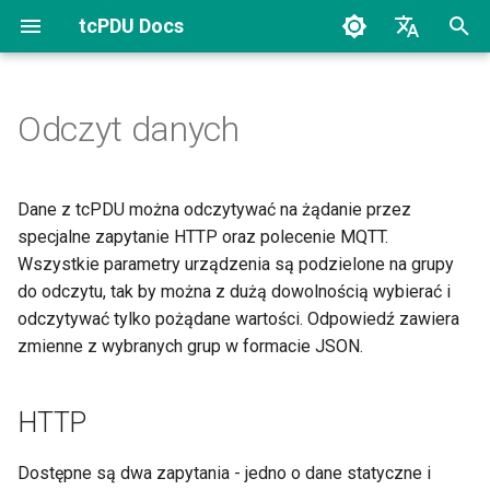
tcPDU Docs
Z
Polski
a
English
Odczyt danych
Login
HTTP
c
z
Ustawienia UI
Uprawnienia dostępu przy
Dane z tcPDU można odczytywać na żądanie przez
Basic Authentication
n
specjalne zapytanie HTTP oraz polecenie MQTT.
Status
Wszystkie parametry urządzenia są podzielone na grupy
i
MQTT
do odczytu, tak by można z dużą dowolnością wybierać i
Status użytkownika
j
odczytywać tylko pożądane wartości. Odpowiedź zawiera
Lista grup
zmienne z wybranych grup w formacie JSON.
p
Wyjścia
i
Dane statyczne
Wejścia
HTTP
s
Dane dynamiczne
a
Czujniki
Dostępne są dwa zapytania - jedno o dane statyczne i