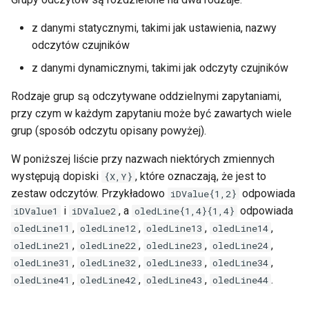
z danymi statycznymi, takimi jak ustawienia, nazwy
odczytów czujników
z danymi dynamicznymi, takimi jak odczyty czujników
Rodzaje grup są odczytywane oddzielnymi zapytaniami,
przy czym w każdym zapytaniu może być zawartych wiele
grup (sposób odczytu opisany powyżej).
W poniższej liście przy nazwach niektórych zmiennych
występują dopiski
, które oznaczają, że jest to
{X,Y}
zestaw odczytów. Przykładowo
odpowiada
iDValue{1,2}
i
, a
odpowiada
iDValue1
iDValue2
oledLine{1,4}{1,4}
,
,
,
,
oledLine11
oledLine12
oledLine13
oledLine14
,
,
,
,
oledLine21
oledLine22
oledLine23
oledLine24
,
,
,
,
oledLine31
oledLine32
oledLine33
oledLine34
,
,
,
.
oledLine41
oledLine42
oledLine43
oledLine44