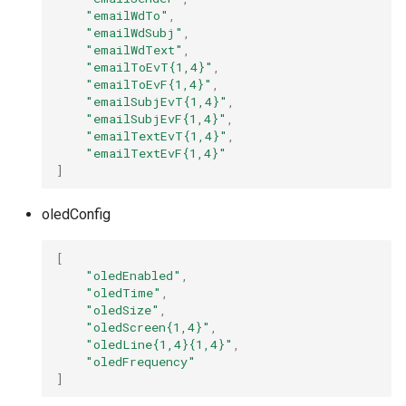
"emailWdTo"
,
"emailWdSubj"
,
"emailWdText"
,
"emailToEvT{1,4}"
,
"emailToEvF{1,4}"
,
"emailSubjEvT{1,4}"
,
"emailSubjEvF{1,4}"
,
"emailTextEvT{1,4}"
,
"emailTextEvF{1,4}"
]
oledConfig
[
"oledEnabled"
,
"oledTime"
,
"oledSize"
,
"oledScreen{1,4}"
,
"oledLine{1,4}{1,4}"
,
"oledFrequency"
]