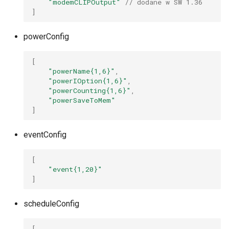
"modemCLIPOutput"
// dodane w SW 1.36
]
powerConfig
[
"powerName{1,6}"
,
"powerIOption{1,6}"
,
"powerCounting{1,6}"
,
"powerSaveToMem"
]
eventConfig
[
"event{1,20}"
]
scheduleConfig
[