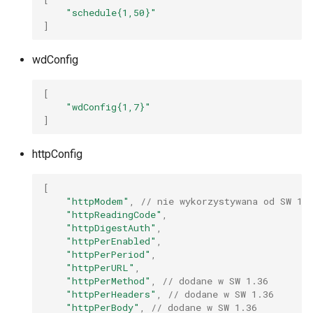
"schedule{1,50}"
]
wdConfig
[
"wdConfig{1,7}"
]
httpConfig
[
"httpModem"
,
// nie wykorzystywana od SW 1.
"httpReadingCode"
,
"httpDigestAuth"
,
"httpPerEnabled"
,
"httpPerPeriod"
,
"httpPerURL"
,
"httpPerMethod"
,
// dodane w SW 1.36
"httpPerHeaders"
,
// dodane w SW 1.36
"httpPerBody"
,
// dodane w SW 1.36