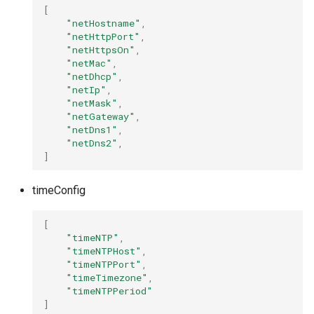
[
"netHostname"
,
"netHttpPort"
,
"netHttpsOn"
,
"netMac"
,
"netDhcp"
,
"netIp"
,
"netMask"
,
"netGateway"
,
"netDns1"
,
"netDns2"
,
]
timeConfig
[
"timeNTP"
,
"timeNTPHost"
,
"timeNTPPort"
,
"timeTimezone"
,
"timeNTPPeriod"
]