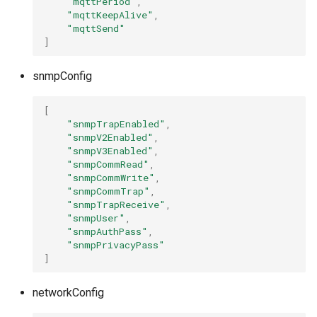
"mqttPeriod"
,
"mqttKeepAlive"
,
"mqttSend"
]
snmpConfig
[
"snmpTrapEnabled"
,
"snmpV2Enabled"
,
"snmpV3Enabled"
,
"snmpCommRead"
,
"snmpCommWrite"
,
"snmpCommTrap"
,
"snmpTrapReceive"
,
"snmpUser"
,
"snmpAuthPass"
,
"snmpPrivacyPass"
]
networkConfig