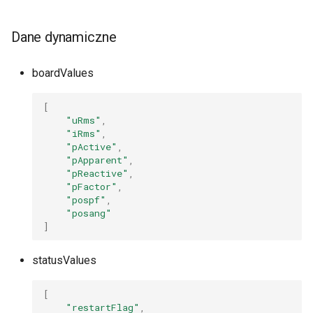
Dane dynamiczne
boardValues
[
"uRms"
,
"iRms"
,
"pActive"
,
"pApparent"
,
"pReactive"
,
"pFactor"
,
"pospf"
,
"posang"
]
statusValues
[
"restartFlag"
,