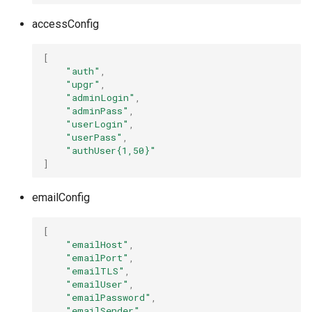
accessConfig
[
"auth"
,
"upgr"
,
"adminLogin"
,
"adminPass"
,
"userLogin"
,
"userPass"
,
"authUser{1,50}"
]
emailConfig
[
"emailHost"
,
"emailPort"
,
"emailTLS"
,
"emailUser"
,
"emailPassword"
,
"emailSender"
,