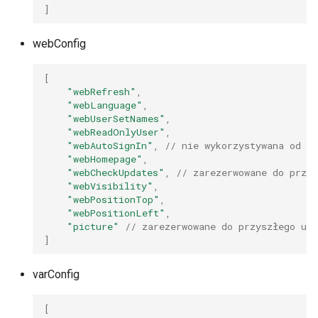
]
webConfig
[
"webRefresh"
,
"webLanguage"
,
"webUserSetNames"
,
"webReadOnlyUser"
,
"webAutoSignIn"
,
// nie wykorzystywana od SW
"webHomepage"
,
"webCheckUpdates"
,
// zarezerwowane do przys
"webVisibility"
,
"webPositionTop"
,
"webPositionLeft"
,
"picture"
// zarezerwowane do przyszłego uży
]
varConfig
[