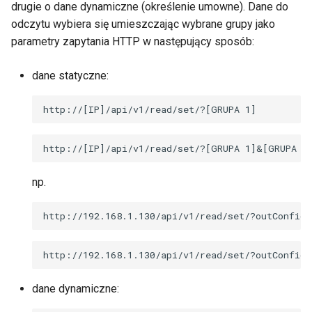
drugie o dane dynamiczne (określenie umowne). Dane do
ć
Moc i energia
odczytu wybiera się umieszczając wybrane grupy jako
,
parametry zapytania HTTP w następujący sposób:
Zdarzenia
a
dane statyczne:
b
Scheduler
y
Watchdog
s
Klient HTTP
z
np.
u
Klient MQTT
k
SNMP
a
Sieć
ć
dane dynamiczne:
Czas