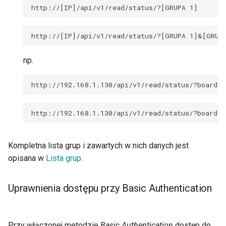
Dostęp
Firmware i backup
np.
E-mail
OLED
Modem LTE
Kompletna lista grup i zawartych w nich danych jest
opisana w
Lista grup
.
Uprawnienia dostępu przy Basic Authentication
Przy włączonej metodzie
Basic Authentication
dostęp do