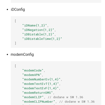
iDConfig
[
"iDName{1,2}"
,
"iDNegation{1,2}"
,
"iDBistable{1,2}"
,
"iDBistableTime{1,2}"
]
modemConfig
[
"modemCode"
,
"modemAPN"
,
"modemNumberEv{1,4}"
,
"modemTextEvT{1,4}"
,
"modemTextEvF{1,4}"
,
"modemReturnSMS"
,
"modemCLIP"
,
// dodane w SW 1.36
"modemCLIPNumber"
,
// dodane w SW 1.36