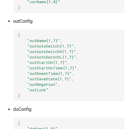
"varName{1,8}"
]
outConfig
[
"outName{1,7}"
,
"outAutoSwitch{1,7}"
,
"outAutoSwitchH{1,7}"
,
"outAutoSwitchL{1,7}"
,
"outStartOn{1,7}"
,
"outStartOnTime{1,7}"
,
"outResetTime{1,7}"
,
"outSaveState{1,7}"
,
"outNegation"
,
"outLock"
]
dsConfig
[
"dsName{1,8}"
,