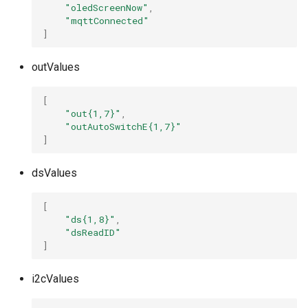
"oledScreenNow"
,
"mqttConnected"
]
outValues
[
"out{1,7}"
,
"outAutoSwitchE{1,7}"
]
dsValues
[
"ds{1,8}"
,
"dsReadID"
]
i2cValues