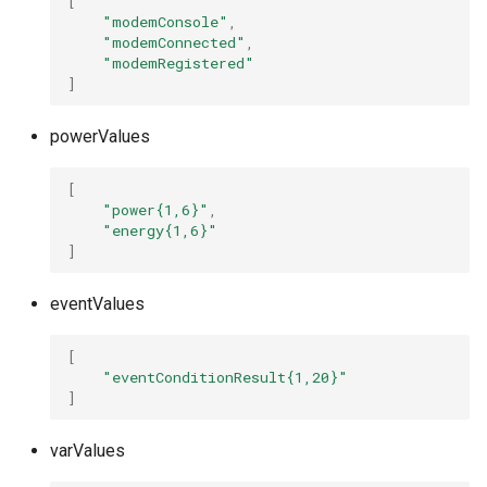
[
"modemConsole"
,
"modemConnected"
,
"modemRegistered"
]
powerValues
[
"power{1,6}"
,
"energy{1,6}"
]
eventValues
[
"eventConditionResult{1,20}"
]
varValues