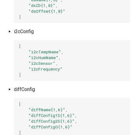
"dsID{1,8}"
,
"dsOffset{1,8}"
]
i2cConfig
[
"i2cTempName"
,
"i2cHumName"
,
"i2cSensor"
,
"i2cFrequency"
]
diffConfig
[
"diffName{1,6}"
,
"diffConfig1S{1,6}"
,
"diffConfig2S{1,6}"
,
"diffConfigO{1,6}"
]