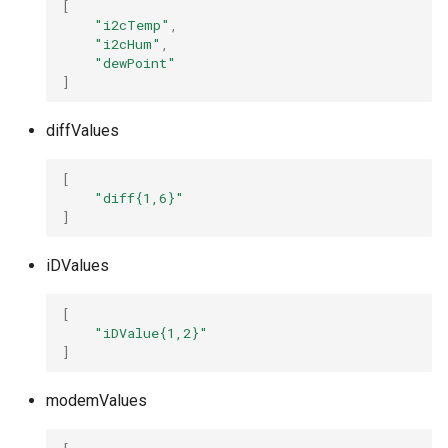
[
"i2cTemp"
,
"i2cHum"
,
"dewPoint"
]
diffValues
[
"diff{1,6}"
]
iDValues
[
"iDValue{1,2}"
]
modemValues