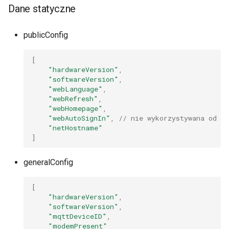
Dane statyczne
publicConfig
[
"hardwareVersion"
,
"softwareVersion"
,
"webLanguage"
,
"webRefresh"
,
"webHomepage"
,
"webAutoSignIn"
,
// nie wykorzystywana od SW
"netHostname"
]
generalConfig
[
"hardwareVersion"
,
"softwareVersion"
,
"mqttDeviceID"
,
"modemPresent"