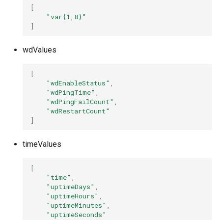
[
"var{1,8}"
]
wdValues
[
"wdEnableStatus"
,
"wdPingTime"
,
"wdPingFailCount"
,
"wdRestartCount"
]
timeValues
[
"time"
,
"uptimeDays"
,
"uptimeHours"
,
"uptimeMinutes"
,
"uptimeSeconds"